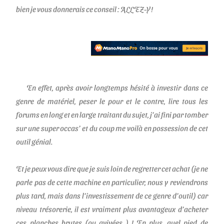
bien je vous donnerais ce conseil :
ALLEZ-Y !
En effet, après avoir longtemps hésité à investir dans ce
genre de matériel, peser le pour et le contre, lire tous les
forums en long et en large traitant du sujet, j’ai fini par tomber
sur une super occas’ et du coup me voilà en possession de cet
outil génial.
Et je peux vous dire que je suis loin de regretter cet achat (je ne
parle pas de cette machine en particulier, nous y reviendrons
plus tard, mais dans l’investissement de ce genre d’outil) car
niveau trésorerie, il est vraiment
plus avantageux d’acheter
ces planches brutes
(ou avivées ) ! En plus, quel pied de