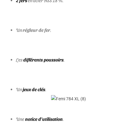
2 fers
en acier HSS 18 %.
Un
régleur de fer
.
Les
différents poussoirs
.
Un
jeux de clés
.
Une
notice d’utilisation
.