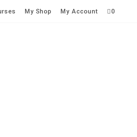
urses
My Shop
My Account
0